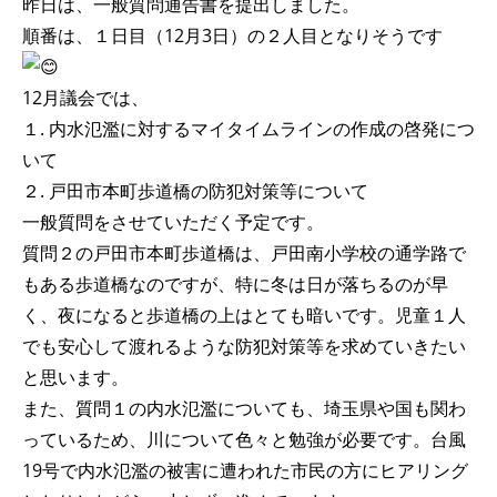
昨日は、一般質問通告書を提出しました。
順番は、１日目（12月3日）の２人目となりそうです
12月議会では、
１. 内水氾濫に対するマイタイムラインの作成の啓発につ
いて
２. 戸田市本町歩道橋の防犯対策等について
一般質問をさせていただく予定です。
質問２の戸田市本町歩道橋は、戸田南小学校の通学路で
もある歩道橋なのですが、特に冬は日が落ちるのが早
く、夜になると歩道橋の上はとても暗いです。児童１人
でも安心して渡れるような防犯対策等を求めていきたい
と思います。
また、質問１の内水氾濫についても、埼玉県や国も関わ
っているため、川について色々と勉強が必要です。台風
19号で内水氾濫の被害に遭われた市民の方にヒアリング