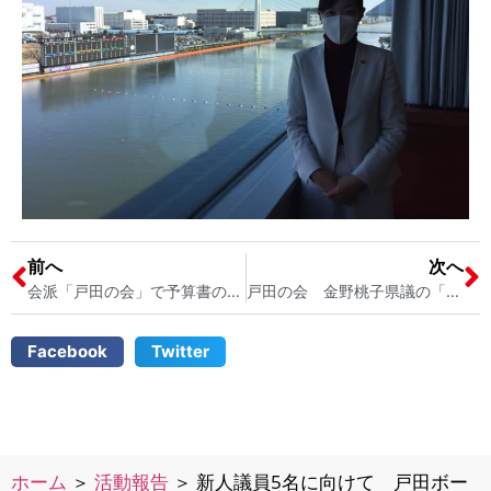
前へ
次へ
会派「戸田の会」で予算書の勉強会 戸田市議会議員宮内そうこ
戸田の会 金野桃子県議の「無所属県民会議」と交流会 戸田市議会議員宮内そうこ
Facebook
Twitter
ホーム
＞
活動報告
＞
新人議員5名に向けて 戸田ボー