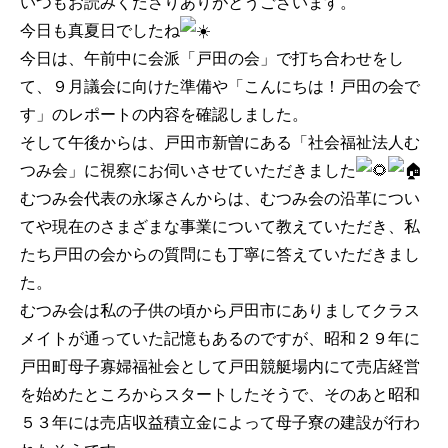
いつもお読みくださりありがとうございます。
今日も真夏日でしたね
今日は、午前中に会派「戸田の会」で打ち合わせをし
て、９月議会に向けた準備や「こんにちは！戸田の会で
す」のレポートの内容を確認しました。
そして午後からは、戸田市新曽にある「社会福祉法人む
つみ会」に視察にお伺いさせていただきました
むつみ会代表の永塚さんからは、むつみ会の沿革につい
てや現在のさまざまな事業について教えていただき、私
たち戸田の会からの質問にも丁寧に答えていただきまし
た。
むつみ会は私の子供の頃から戸田市にありましてクラス
メイトが通っていた記憶もあるのですが、昭和２９年に
戸田町母子寡婦福祉会として戸田競艇場内にて売店経営
を始めたところからスタートしたそうで、そのあと昭和
５３年には売店収益積立金によって母子寮の建設が行わ