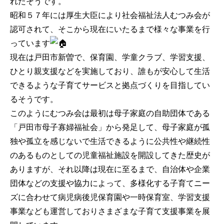
れたそうです。
昭和５７年には厚生大臣により社会福祉法人むつみ会が
認可されて、そこから現在にいたるまで様々な事業を行
っています
現在は戸田市新曽で、保育園、学童クラブ、学習支援、
ひとり親支援などを実施しており、誰もが安心して生活
できるような子育てサービスと拠点づくりを目指してい
るそうです。
このようにむつみ会は最初は母子家庭の自助団体である
「戸田市母子寡婦福祉会」から発足して、母子家庭が孤
独や孤立を感じないで生活できるように公共性や継続性
のあるものとしての児童福祉施設を開設してきた歴史が
ありますが、それ以降は現在に至るまで、自治体や企業
団体などの支援や協力によって、多様化する子育てニー
ズに合わせて病児病後児保育園や一時保育室、学習支援
事業なども運営しておりさまざまな子育て支援事業を展