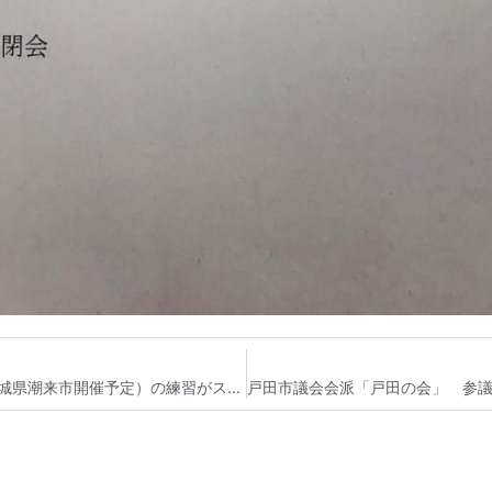
戸田市議会 議員レガッタ大会（9月24日-25日茨城県潮来市開催予定）の練習がスタート 戸田市議会議員 宮内そうこ