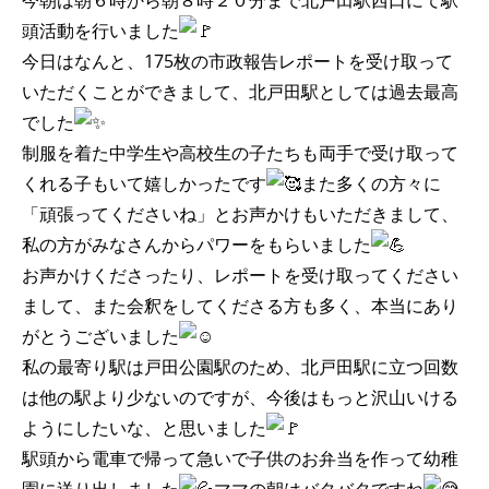
今朝は朝６時から朝８時２０分まで北戸田駅西口にて駅
頭活動を行いました
今日はなんと、175枚の市政報告レポートを受け取って
いただくことができまして、北戸田駅としては過去最高
でした
制服を着た中学生や高校生の子たちも両手で受け取って
くれる子もいて嬉しかったです
また多くの方々に
「頑張ってくださいね」とお声かけもいただきまして、
私の方がみなさんからパワーをもらいました
お声かけくださったり、レポートを受け取ってください
まして、また会釈をしてくださる方も多く、本当にあり
がとうございました
私の最寄り駅は戸田公園駅のため、北戸田駅に立つ回数
は他の駅より少ないのですが、今後はもっと沢山いける
ようにしたいな、と思いました
駅頭から電車で帰って急いで子供のお弁当を作って幼稚