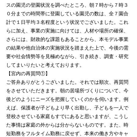
スの園児の登園状況を調べたところ、朝７時から７時３
０分までの時間帯に登園している園児の数は、全７園合
計で１日平均３名程度という状況でございました。これ
らに加え、事業の実施に向けては、人材や場所の確保、
さらには、財政的な課題もあることから、本モデル事業
の結果や他自治体の実施状況を踏まえた上で、今後の需
要や社会情勢等を見極めながら、引き続き、調査・研究
してまいりたいと考えております。
【宮内の再質問①】
ご答弁ありがとうございました。それでは順次、再質問
をさせていただきます。朝の居場所づくりについて、今
後どのようにニーズを把握していくのかを伺います。例
えば、保護者が子どもより早く出勤し、子どもを一人で
登校させている家庭もすでにあると思いますが、こうし
た事情は家庭の外からは分からないものです。また、時
短勤務をフルタイム勤務に戻せず、本来の働き方やキャ