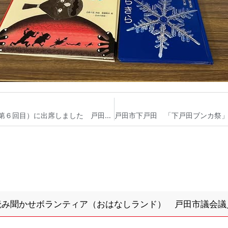
戸田市第5次総合振興計画後期基本計画協働会議（第６回目）に出席しました 戸田市議会議員 宮内そうこ
読み聞かせボランティア（おはなしランド） 戸田市議会議