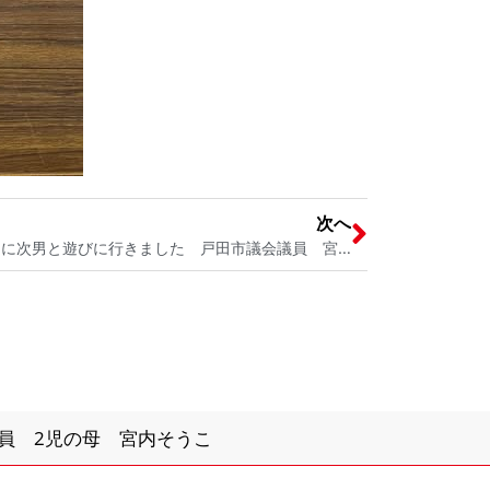
次へ
戸田市下戸田 「下戸田ブンカ祭」に次男と遊びに行きました 戸田市議会議員 宮内そうこ
員 2児の母 宮内そうこ