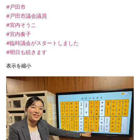
#戸田市
#戸田市議会議員
#宮内そうこ
#宮内奏子
#臨時議会がスタートしました
#明日も続きます
表示を縮小