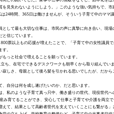
質を見失わないようにしよう。」このような強い気持ちで、市
私は24時間、365日は働けませんが、そういう子育て中のマ
員として最も大切な仕事は、市民の声に真摯に向き合い、現場
だと信じています。
も800票以上もの応援が増えたことで、「子育て中の女性議員
ます。
がもっと社会で増えることを願っています。
に立ち、在宅でできるデスクワークも朝早くから取り組んでい
い寂しさ、母親として後ろ髪を引かれる思いでしたが、だから
て、自分は何を成し遂げたいのか、だと思います。
は、私のような子育て真っ只中、働き盛りの世代、現役世代へ
供を産み育てることができ、安心して仕事と子育てや介護を両立
増えて、結果として高齢者世代を支えていくことにも繋がる」
食堂の立ち上げ、学校教育の整備など、子育て中の当事者目線