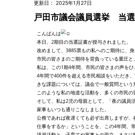
更新日：
2025年1月27日
戸田市議会議員選挙 当
こんばんは
本日、2期目の当選証書が授与されました。
改めまして、3885票もの私へのご期待に、
市民の皆さまのご期待を背負っている重圧と
私は、この1期4年間、市民の皆さまの声を
4年間で400件を超える市民相談をいただ
きな課題については、議会で一般質問という
このような私の地道な活動を、多くの市民の
そして、私は2児の母親として、「夜の議員
家事もいつも通りこなしました。
公務であれば夜遅くても必ず出席しますが、
仕事をするか」ということを、この4年間、
議員活動と、子育てや家事との両立、まさに