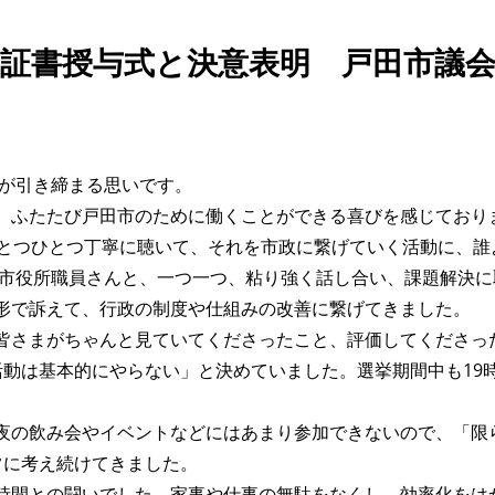
選証書授与式と決意表明 戸田市議
身が引き締まる思いです。
、ふたたび戸田市のために働くことができる喜びを感じており
ひとつひとつ丁寧に聴いて、それを市政に繋げていく活動に、誰
き、市役所職員さんと、一つ一つ、粘り強く話し合い、課題解決
形で訴えて、行政の制度や仕組みの改善に繋げてきました。
皆さまがちゃんと見ていてくださったこと、評価してくださっ
活動は基本的にやらない」と決めていました。選挙期間中も19
夜の飲み会やイベントなどにはあまり参加できないので、「限
常に考え続けてきました。
時間との闘いでした。家事や仕事の無駄をなくし、効率化をは