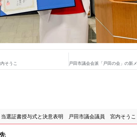
 宮内そうこ
 当選証書授与式と決意表明 戸田市議会議員 宮内そうこ
先