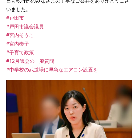
日も執行部のみなさまの丁寧なご答弁をありがとうござ
いました。
#戸田市
#戸田市議会議員
#宮内そうこ
#宮内奏子
#子育て政策
#12月議会の一般質問
#中学校の武道場に早急なエアコン設置を