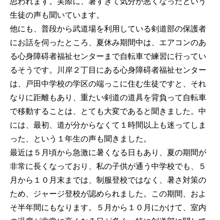
思われます。実際に、暑すぎて気分が悪くなったという
生徒の声も聞いています。
他にも、普段から武道場を利用している剣道部の保護者
にお話を伺ったところ、夏休み期間中は、エアコンのあ
る心身障碍者福祉センターまで自転車で練習に行ってい
るそうです。川岸２丁目にある心身障碍者福祉センター
は、戸田中学校の学区の端っこに住む生徒ですと、それ
なりに距離もあり、重たい剣道の道具を背負って自転車
で移動することは、とても大変であると聞きました。中
には、最初、道が分からなくて１時間以上も迷ってしま
った、という１年生の声も聞きました。
最近は５月頃から急激に暑くなる日もあり、夏の期間が
非常に長くなっており、私の子供が通う中学校でも、５
月から１０月末までは、制服登校ではなく、暑さ対策の
ため、ジャージ登校が認められました。この期間、およ
そ半年間にもなります。５月から１０月にかけて、室内