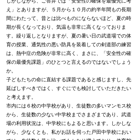
しかしながら、ご答弁では「安全性の確保を最優先に考
え」とありますが、５月から１０月の約半年間もの長期
間にわたって、昔とは比べものにならないほど、夏の時
期が長くなっており、気温も非常に高くなっておりま
す。繰り返しとなりますが、夏の暑い日の武道場での体
育の授業、通気性の悪い防具を装着しての剣道部の練習
は、熱中症の危険が非常に高く、まさに、「安全性の確
保の最優先課題」のひとつと言えるのではないでしょう
か。
子どもたちの命に直結する課題であると感じますし、先
延ばしすべきではく、すぐにでも検討していただきたい
と考えます。
市内には６校の中学校があり、生徒数の多いマンモス校
から、生徒数の少ない中学校までさまざまであり、武道
場の利用状況は、中学校にもよると思います。しかしな
がら、少なくとも、私がお話を伺った戸田中学校におい