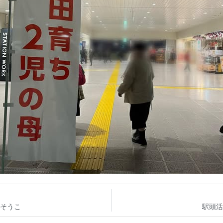
内そうこ
駅頭活