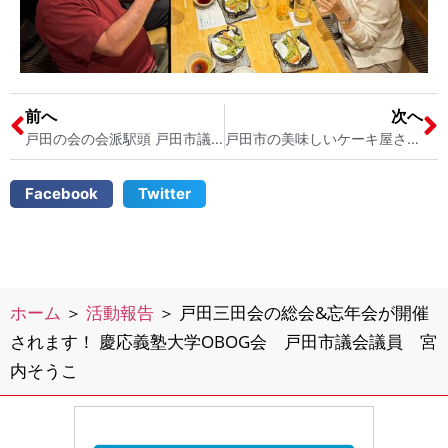
前へ
次へ
戸田の会の会派駅頭 戸田市議会議員 宮内そうこ
戸田市の美味しいケーキ屋さん パティスリーローブ 戸田カスター 戸田市議会議員 宮内そうこ
Facebook
Twitter
ホーム
＞
活動報告
＞
戸田三田会の総会&忘年会が開催
されます！ 慶応義塾大学OBOG会 戸田市議会議員 宮
内そうこ