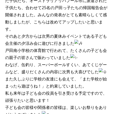
た子供たち、オーストラリアリバプール市に派遣された
子供たち、合わせて25名の戸田っ子たちの帰国報告会が
開催されました。みんなの発表がとても素晴らしくて感
動しましたが、こちらは改めてアップしたいと思いま
す。
そのあと夕方からは次男の夏休みイベントである子ども
会主催の夕涼み会に遊びに行きました
戸田南小学校の体育館で行われて、たくさんの子ども会
の親子の皆さんで賑わっていました
わなげ、缶釣り、スーパーボールすくい、あてくじゲー
ムなど、盛りだくさんの内容に次男も大喜びでした
また久しぶりに学校の友達にも会えて、「また学校が始
まったら遊ぼうね！」と約束していました。
私も来年は子ども会の役員を引き受ける予定ですので、
頑張りたいと思います！
子ども会の皆様や関係者の皆様は、楽しいお祭りをあり