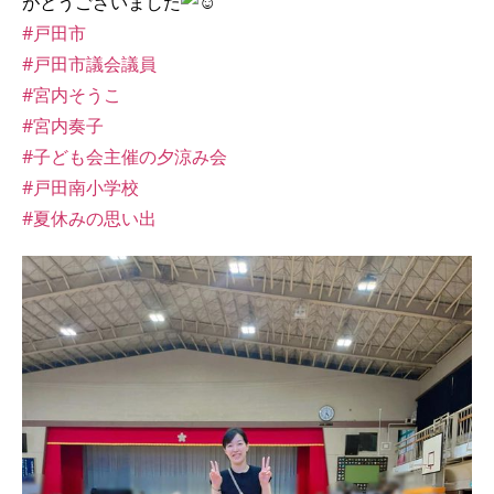
がとうございました
#戸田市
#戸田市議会議員
#宮内そうこ
#宮内奏子
#子ども会主催の夕涼み会
#戸田南小学校
#夏休みの思い出