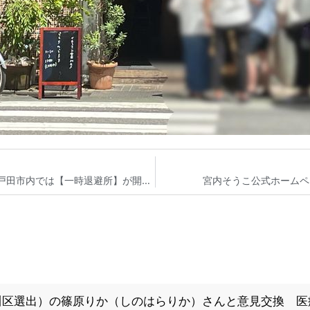
戸田市の避難所について 台風7号の接近に伴い、戸田市内では【一時退避所】が開設されています。 戸田市議会議員 宮内そうこ
宮内そうこ公式ホームペ
川区選出）の篠原りか（しのはらりか）さんと意見交換 医