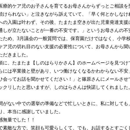
医療的ケア児のお子さんを育てるお母さんからずっとご相談を
続けられない」と泣きながら訴えていて、「早く何とかしなけ
への入園は叶わず、その後、たまたま空きが出た児童発達支援
通しが立たないことが一番の不安です。」というお母さんの不
たため、3月議会の一般質問では、保育園だけではなく、小学
ケア児の切れ目のない支援の必要性について、お母さんから聞
ただきました。
頃に、たまたま【しのはらりかさん】のホームページを見つけ
らには卒業後と壁があり、いつ働けなくなるかわからない不安
ひ会ってお話を聞かせてください！」と篠原さんにメールさせ
ックリしたと思いますが、しのはらさんは快諾してくれました
間がない中での選挙の準備などで忙しいときに、私に対しても
り、本当に感謝していました。
感無量でした！！
で素敵な方で、笑顔も可愛らしくて、でも、お話するとすごく