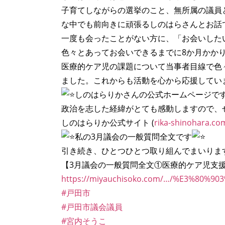
子育てしながらの選挙のこと、無所属の議員
な中でも前向きに頑張るしのはらさんとお話
一度も会ったことがない方に、「お会いした
色々とあってお会いできるまでに8か月かか
医療的ケア児の課題について当事者目線で色
ました。これからも活動を心から応援してい
しのはらりかさんの公式ホームページで
政治を志した経緯がとても感動しますので、
しのはらりか公式サイト (
rika-shinohara.co
私の3月議会の一般質問全文です
引き続き、ひとつひとつ取り組んでまいりま
【3月議会の一般質問全文①医療的ケア児支援
https://miyauchisoko.com/…/%E3%80%
#戸田市
#戸田市議会議員
#宮内そうこ