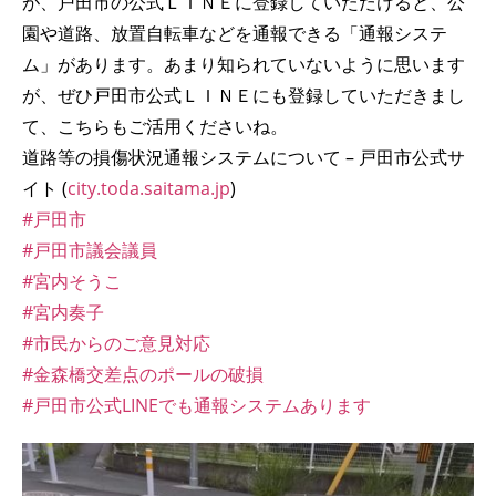
が、戸田市の公式ＬＩＮＥに登録していただけると、公
園や道路、放置自転車などを通報できる「通報システ
ム」があります。あまり知られていないように思います
が、ぜひ戸田市公式ＬＩＮＥにも登録していただきまし
て、こちらもご活用くださいね。
道路等の損傷状況通報システムについて – 戸田市公式サ
イト (
city.toda.saitama.jp
)
#戸田市
#戸田市議会議員
#宮内そうこ
#宮内奏子
#市民からのご意見対応
#金森橋交差点のポールの破損
#戸田市公式LINEでも通報システムあります