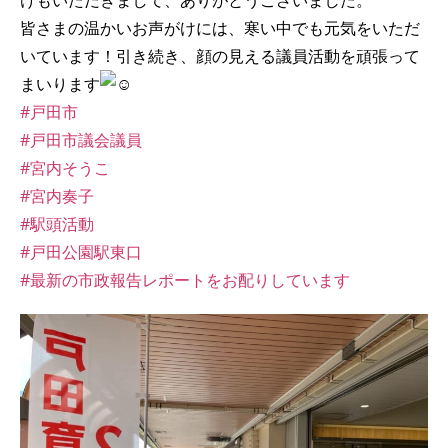
けもいただきまして、ありがとうございました。
皆さまの温かいお声がけには、寒い中でも元気をいただ
いています！引き続き、顔の見える議員活動を頑張って
まいります
#戸田市
#戸田市議会議員
#宮内そうこ
#宮内奏子
#駅頭活動
#戸田公園駅東口
#最新の市政報告レポートをお配りしています