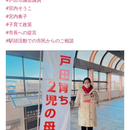
#戸田市議会議員
#宮内そうこ
#宮内奏子
#子育て政策
#市長への提言
#駅頭活動での市民からのご相談