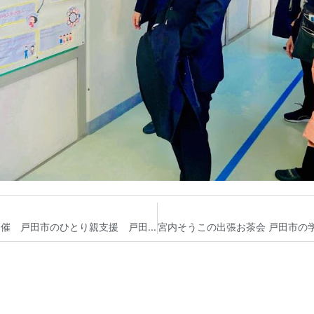
戸田市 こども食堂「アマフカフェ」今年最後の開催 戸田市のひとり親支援 戸田市議会議員宮内そうこ