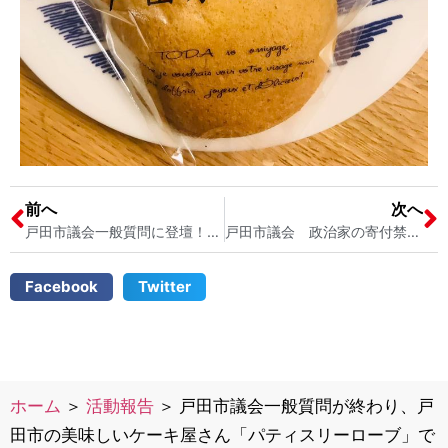
前へ
次へ
戸田市議会一般質問に登壇！ 「戸田市 育児と介護を同時に行うダブルケアへの支援について」「彩湖道満グリーンパークに更衣室の設置を」 戸田市議会議員 宮内そうこ
戸田市議会 政治家の寄付禁止ルールブック 戸田市議会議員宮内そうこ 公職選挙法について学んでいます
Facebook
Twitter
ホーム
＞
活動報告
＞
戸田市議会一般質問が終わり、戸
田市の美味しいケーキ屋さん「パティスリーローブ」で