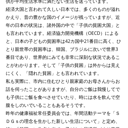
供が平均生活水準に満たない生活を送っています。
経済大国と言われて久しい日本では、多くのものが溢れ
かえり、昔の豊かな国のイメージが残っていますが、近
年の日本の状況は、諸外国の中で「子供の貧困大国」と
も言われています。経済協力開発機構（OECD）による
と、日本の子どもの貧困率は42カ国中21番目に高く、ひ
とり親世帯の貧困率は、韓国、ブラジルに次いで世界3
番目であり、世界的にみても非常に深刻な状況であるこ
とがわかります。そして「子供の貧困」は外からは見え
にくく、「隠れた貧困」とも言われています。
私も実際に、市内に住むひとり親家庭のお母さんからお
話を伺ったことがありますが、自分のご飯は我慢してで
も子供にご飯を食べさせていたり、時には水を飲んで空
腹をしのいでいることもあるそうです。
昨年の健康福祉常任委員会では、年間活動テーマを「Ｓ
ＤＧｓの理念を生かした新しい生活について」と定め、