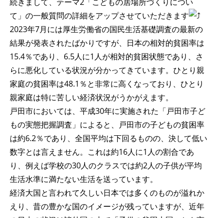
続きまして、テーマ2「こどもの居場所づくりについ
て」の一般質問の詳細をアップさせていただきます
2023年7月には厚生労働省の国民生活基礎調査の最新の
結果が発表されたばかりですが、日本の相対的貧困率は
15.4％であり、6.5人に1人が相対的貧困状態であり、さ
らに悪化している状況が分かってきています。ひとり親
家庭の貧困率は48.1％と非常に高くなっており、ひとり
親家庭は特に苦しい経済状況がうかがえます。
戸田市においては、平成30年に実施された「戸田市子ど
もの実態把握調査」によると、戸田市の子どもの貧困率
は約6.2％であり、全国平均は下回るものの、決して低い
数字とは言えません。これは約16人に1人の割合であ
り、例えば学校の30人のクラスでは約2人の子供が平均
生活水準に満たない生活を送っています。
経済大国と言われて久しい日本では多くのものが溢れか
えり、昔の豊かな国のイメージが残っていますが、近年