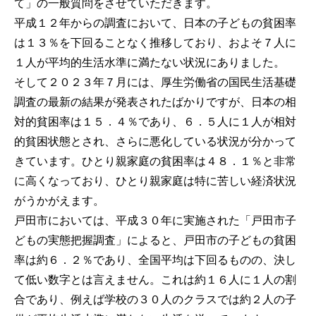
て」の一般質問をさせていただきます。
平成１２年からの調査において、日本の子どもの貧困率
は１３％を下回ることなく推移しており、およそ７人に
１人が平均的生活水準に満たない状況にありました。
そして２０２３年７月には、厚生労働省の国民生活基礎
調査の最新の結果が発表されたばかりですが、日本の相
対的貧困率は１５．４％であり、６．５人に１人が相対
的貧困状態とされ、さらに悪化している状況が分かって
きています。ひとり親家庭の貧困率は４８．１％と非常
に高くなっており、ひとり親家庭は特に苦しい経済状況
がうかがえます。
戸田市においては、平成３０年に実施された「戸田市子
どもの実態把握調査」によると、戸田市の子どもの貧困
率は約６．２％であり、全国平均は下回るものの、決し
て低い数字とは言えません。これは約１６人に１人の割
合であり、例えば学校の３０人のクラスでは約２人の子