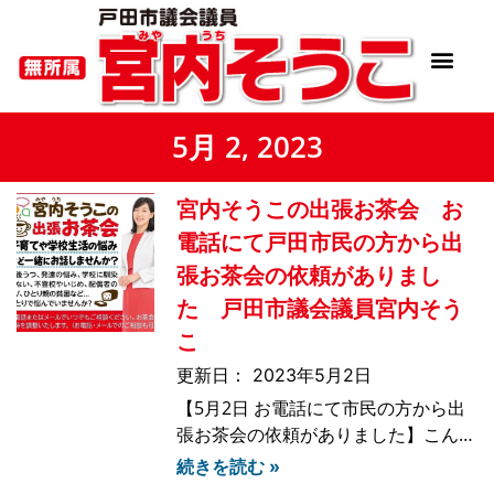
5月 2, 2023
宮内そうこの出張お茶会 お
電話にて戸田市民の方から出
張お茶会の依頼がありまし
た 戸田市議会議員宮内そう
こ
2023年5月2日
【5月2日 お電話にて市民の方から出
張お茶会の依頼がありました】こんば
んは先ほど戸田市本町にお住まいの女
続きを読む »
性の方からお電話があり、「宮内さん