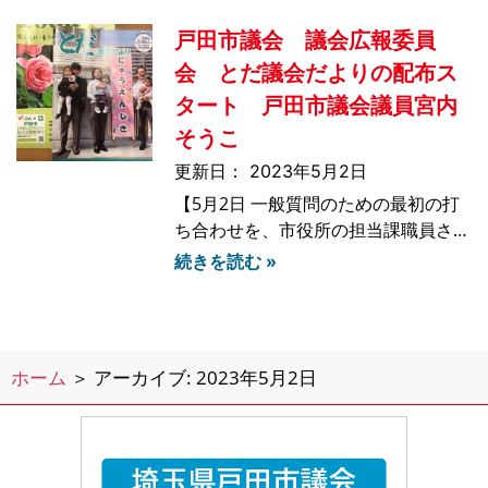
のチラシを見て、お茶会があるのを知
戸田市議会 議会広報委員
って電話しました。いま色々と悩んで
いることがあるから、ぜひ一度会って
会 とだ議会だよりの配布ス
話を聞いて欲しい」と
タート 戸田市議会議員宮内
そうこ
2023年5月2日
【5月2日 一般質問のための最初の打
ち合わせを、市役所の担当課職員さん
と行いました】【とだ議会だよりの全
続きを読む »
戸配布が始まりました！】こんにちは
今日はゴールデンウィークの半ばです
ね。市役所の職員の方々は通常通り勤
務されており、子供たちも小学校に行
ホーム
＞
アーカイブ: 2023年5月2日
っており、あまりゴー