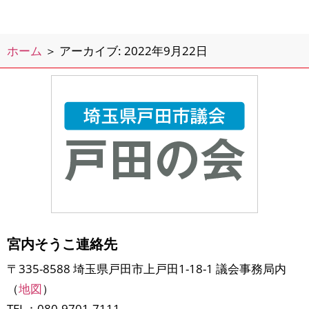
つもお読みくださりありがとうござい
ます。 先日、市民の方から５３０運
動の早朝の放送に関するご意見をいた
ホーム
＞
アーカイブ: 2022年9月22日
だいており、市役所の環
宮内そうこ連絡先
〒335-8588 埼玉県戸田市上戸田1-18-1 議会事務局内
（
地図
）
TEL：080-9701-7111