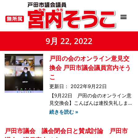
9月 22, 2022
戸田の会のオンライン意見交
換会 戸田市議会議員宮内そう
こ
2022年9月22日
【9月22日 戸田の会のオンライン意
見交換会】こんばんは連投失礼しま
す。本日は、戸田市議会９月定例会の
続きを読む »
閉会のあと、戸田の会でオンライン意
見交換会も行いました。松下啓一さん
戸田市議会 議会閉会日と賛成討論 戸田市
という方をゲストにお呼びして、「子