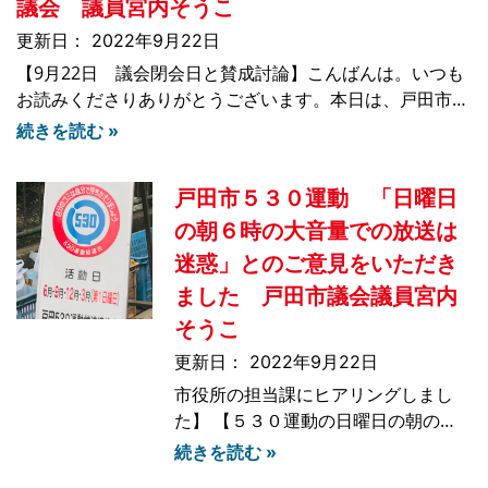
議会 議員宮内そうこ
ども・若者の権利を保障し、自信を持
って、活動・活躍できる
2022年9月22日
【9月22日 議会閉会日と賛成討論】こんばんは。いつも
お読みくださりありがとうございます。本日は、戸田市議
会９月定例会の閉会日となりました。各委員長報告並びに
続きを読む »
質疑、各議案等の討論、採決などが行われ、私も戸田の会
を代表して賛成討論をさせていただきました。以下が賛
戸田市５３０運動 「日曜日
の朝６時の大音量での放送は
迷惑」とのご意見をいただき
ました 戸田市議会議員宮内
そうこ
2022年9月22日
市役所の担当課にヒアリングしまし
た】 【５３０運動の日曜日の朝の放
送に関しまして、 市役所の担当課に
続きを読む »
ヒアリングしました】 こんにちは い