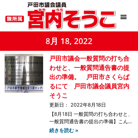
8月 18, 2022
戸田市議会一般質問の打ち合
わせと、一般質問通告書の提
出の準備。 戸田市さくらぱ
るにて 戸田市議会議員宮内
そうこ
2022年8月18日
【8月18日 一般質問の打ち合わせと、
一般質問通告書の提出の準備】こんに
ちはいつもお読みくださりありがとう
続きを読む »
ございます。今日は一般質問の打ち合