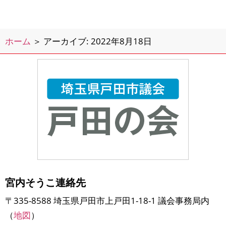
わせのために新曽南庁舎の4階の水安
全部に行ってきました2階の国際交流
協会やさくらぱるには何度か行ったこ
ホーム
＞
アーカイブ: 2022年8月18日
とがあるのですが、
宮内そうこ連絡先
〒335-8588 埼玉県戸田市上戸田1-18-1 議会事務局内
（
地図
）