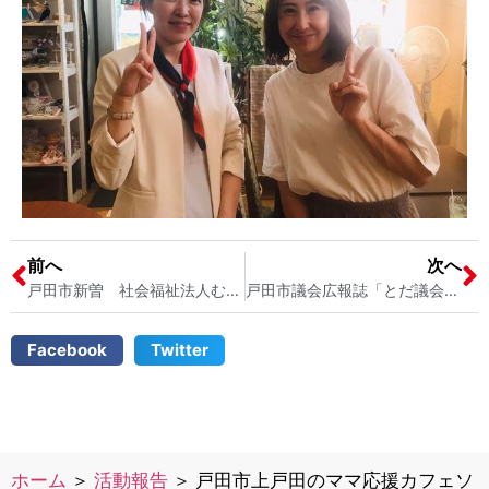
前へ
次へ
戸田市新曽 社会福祉法人むつみ会に視察に行きました 戸田市の学習支援エルカフェ 戸田市のひとり親支援
戸田市議会広報誌「とだ議会だより」が発行されました 戸田市議会議員 宮内そうこ
Facebook
Twitter
ホーム
＞
活動報告
＞
戸田市上戸田のママ応援カフェソ