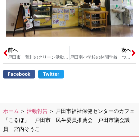
前へ
次へ
戸田市 荒川のクリーン活動@戸田公園・荒川土手周辺 「戸田三田会」金野桃子県議とともに 戸田市議会議員 宮内そうこ
戸田南小学校の林間学校 つつじ幼稚園のお泊り保育 兄弟の子育てについて 戸田市議会議員 2児の母 宮内そうこ
Facebook
Twitter
ホーム
＞
活動報告
＞
戸田市福祉保健センターのカフェ
「こるほ」 戸田市 民生委員推薦会 戸田市議会議
員 宮内そうこ