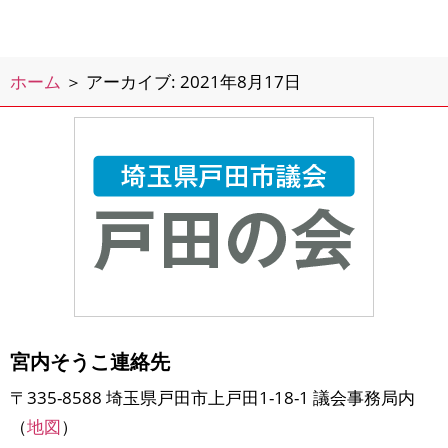
議会運営委員会が開かれ、「議会運営
における新型コロナ感染症対策などの
さらなる工夫について」などの内容に
ホーム
＞
アーカイブ: 2021年8月17日
ついて、傍聴させて
宮内そうこ連絡先
〒335-8588 埼玉県戸田市上戸田1-18-1 議会事務局内
（
地図
）