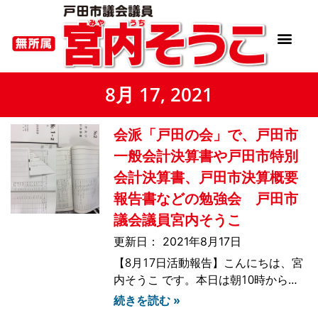
8月 17, 2021
会派「戸田の会」で、戸田市
一般会計決算書や戸田市特別
会計決算書、戸田市決算概要
報告書などの勉強会 戸田市
議会議員宮内そうこ
2021年8月17日
【8月17日活動報告】こんにちは、宮
内そうこ です。本日は朝10時から、
令和3年9月戸田市議会定例会議案等
続きを読む »
事前説明会が開かれました。その後、