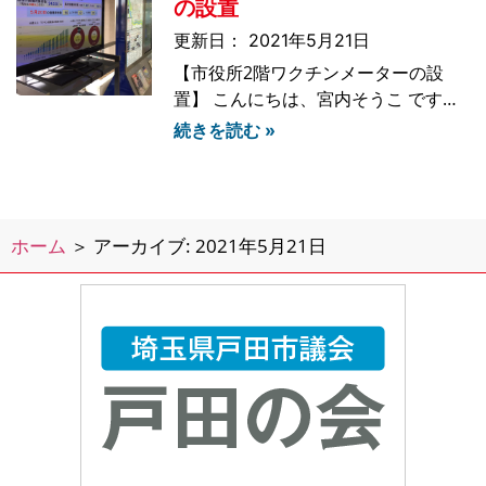
像や音声のチェックをしました。いよ
の設置
いよ、明日の19時から
2021年5月21日
【市役所2階ワクチンメーターの設
置】 こんにちは、宮内そうこ です。
戸田市では、毎日のようにワクチン接
続きを読む »
種のスケジュールや入荷情報、接種券
発送の状況などを発信しております。
さらに、戸田市のワクチン状況を「見
える化」するために、市役所2階ロビ
ホーム
＞
アーカイブ: 2021年5月21日
ーに、ワクチンメーター