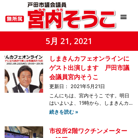
5月 21, 2021
しまきんカフェオンラインに
ゲスト出演します 戸田市議
会議員宮内そうこ
2021年5月21日
こんにちは、宮内そうこ です。明日
はいよいよ、19時から、しまきんカ
フェオンラインを開催します！！先週
続きを読む »
の土曜日に、主催者のしまきんさん
と、ゲストの岡村ゆり子さん、そして
市役所2階ワクチンメーター
サポートくださる方々と、zoomで画