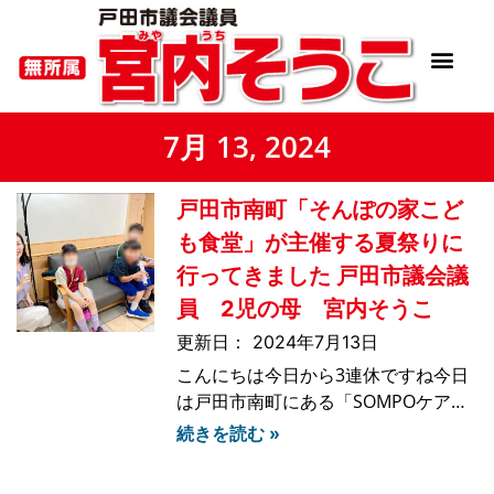
7月 13, 2024
戸田市南町「そんぽの家こど
も食堂」が主催する夏祭りに
行ってきました 戸田市議会議
員 2児の母 宮内そうこ
2024年7月13日
こんにちは今日から3連休ですね今日
は戸田市南町にある「SOMPOケア
そんぽの家」が主催する夏祭りに子供
続きを読む »
たちを連れて行きました。戸田市の
SOMPOケアは、市内3ヶ所で子供食