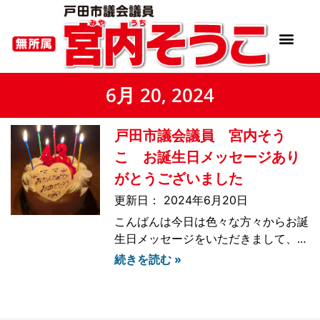
6月 20, 2024
戸田市議会議員 宮内そう
こ お誕生日メッセージあり
がとうございました
2024年6月20日
こんばんは今日は色々な方々からお誕
生日メッセージをいただきまして、朝
から心温まる1日となりました大人に
続きを読む »
なってからは誕生日を家族以外にお祝
いしていただける機会もあまりなかっ
たのですが、今日は応援のメッセージ