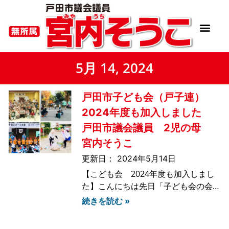
5月 14, 2024
戸田市子ども会（戸子連）
2024年度も加入しました
戸田市議会議員 2児の母
宮内そうこ
2024年5月14日
【こども会 2024年度も加入しまし
た】こんにちは先日「子ども会の会費
について」の回覧が回ってきました。
続きを読む »
子ども会には次男が1年生の時に加入
して今年で2年目となりますが、今年