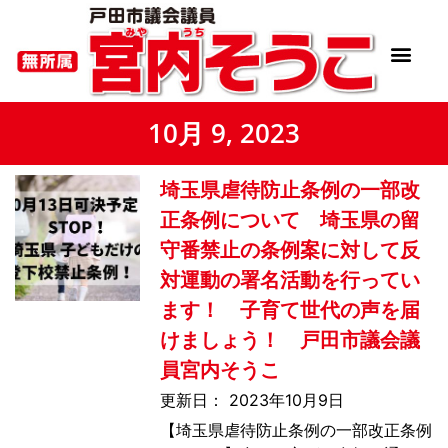
10月 9, 2023
埼玉県虐待防止条例の一部改
正条例について 埼玉県の留
守番禁止の条例案に対して反
対運動の署名活動を行ってい
ます！ 子育て世代の声を届
けましょう！ 戸田市議会議
員宮内そうこ
2023年10月9日
【埼玉県虐待防止条例の一部改正条例