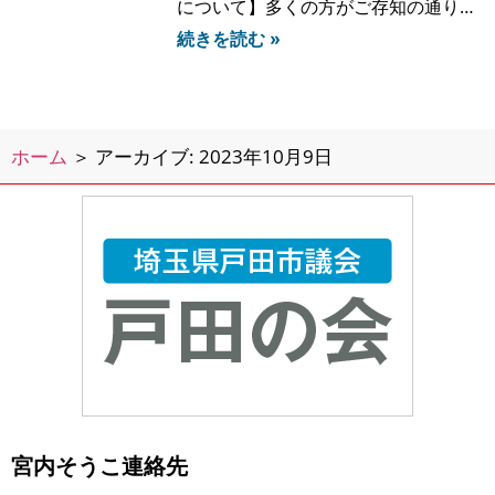
について】多くの方がご存知の通り、
埼玉県虐待防止条例の一部改正条例が
続きを読む »
提案されています。その提案内容は、
子供たちだけでの登下校（小学3年生
以下）が禁止されていたり、子供だけ
で公園で遊ぶことや、子供たちを自宅
ホーム
＞
アーカイブ: 2023年10月9日
に数分間だけ留守番させ
宮内そうこ連絡先