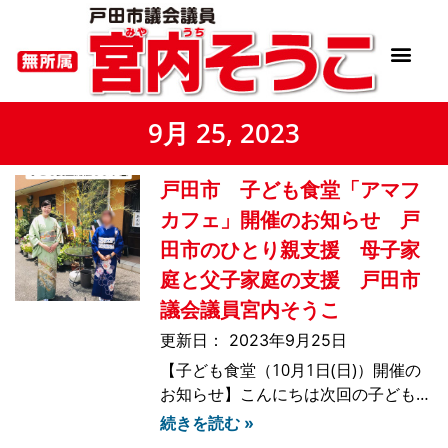
9月 25, 2023
戸田市 子ども食堂「アマフ
カフェ」開催のお知らせ 戸
田市のひとり親支援 母子家
庭と父子家庭の支援 戸田市
議会議員宮内そうこ
2023年9月25日
【子ども食堂（10月1日(日)）開催の
お知らせ】こんにちは次回の子ども食
堂は10月1日（日）に開催予定です次
続きを読む »
回の子ども食堂「アマフカフェ」で