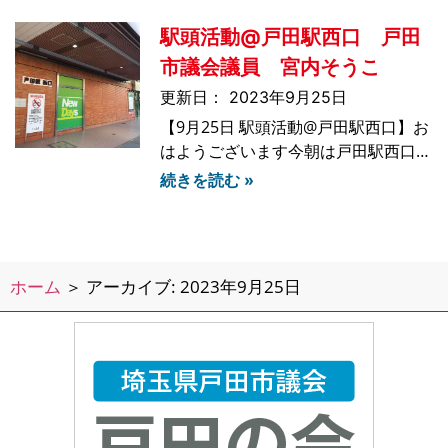
は、みんなでお好み焼きを焼く予定だ
駅頭活動@戸田駅西口 戸田
そうです私もアマフカフェさんのお手
伝いに伺う予定です♪#戸田市#戸田市
市議会議員 宮内そうこ
議会議員#宮内そ
2023年9月25日
【9月25日 駅頭活動@戸田駅西口】お
はようございます今朝は戸田駅西口で
駅頭活動を行いました今朝も沢山の
続きを読む »
方々がレポートを受け取ってくださっ
たり、お声がけくださりありがとうご
ざいました！また駅頭中には小学校の
頃にいちばん仲良しだった同級生のお
ホーム
＞
アーカイブ: 2023年9月25日
姉さんにもお会いして