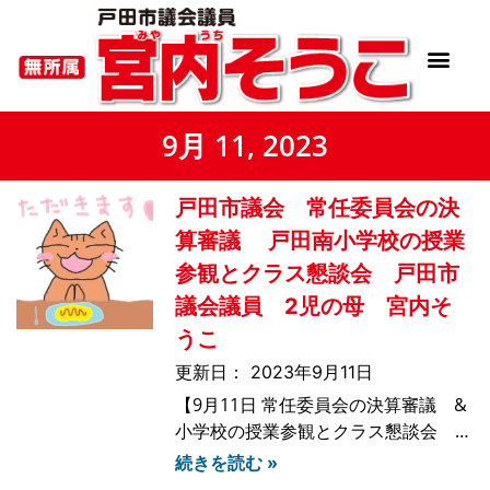
9月 11, 2023
戸田市議会 常任委員会の決
算審議 戸田南小学校の授業
参観とクラス懇談会 戸田市
議会議員 2児の母 宮内そ
うこ
2023年9月11日
【9月11日 常任委員会の決算審議 &
小学校の授業参観とクラス懇談会 &
お弁当の日】こんばんは今日は朝9時
続きを読む »
から市民生活常任委員会での決算審議