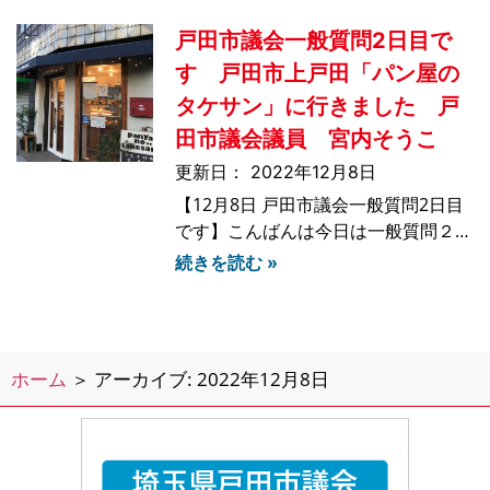
す。」と記載されています。さまざま
戸田市議会一般質問2日目で
な理由からマスクを着用できない人や
マスクを外せない人、逆の立場の人た
す 戸田市上戸田「パン屋の
ちが、お互いに尊重し
タケサン」に行きました 戸
田市議会議員 宮内そうこ
2022年12月8日
【12月8日 戸田市議会一般質問2日目
です】こんばんは今日は一般質問２日
目となりました。自分自身の一般質問
続きを読む »
は終わりホッとしていますが、今日も
６名の議員から様々な質問がありまし
た。特に興味深かったのが、子供たち
への性教育についてや、中学校部活動
ホーム
＞
アーカイブ: 2022年12月8日
の地域移行について