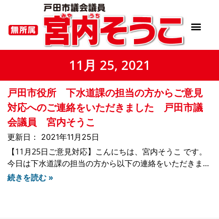
11月 25, 2021
戸田市役所 下水道課の担当の方からご意見
対応へのご連絡をいただきました 戸田市議
会議員 宮内そうこ
2021年11月25日
【11月25日ご意見対応】こんにちは、宮内そうこ です。
今日は下水道課の担当の方から以下の連絡をいただきまし
た11月22日（３日前）に、私が市民の方からのご意見で
続きを読む »
市役所の担当課に相談させていただいた、「戸田市本町5
丁目の一本橋の手前の道路が早朝6時頃に下水臭い