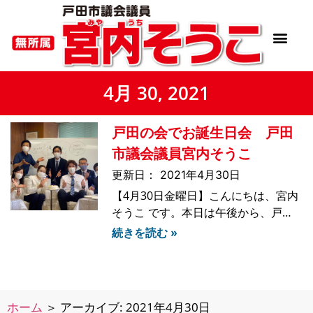
4月 30, 2021
戸田の会でお誕生日会 戸田
市議会議員宮内そうこ
2021年4月30日
【4月30日金曜日】こんにちは、宮内
そうこ です。本日は午後から、戸田
の会の会派室で、市民の方の声をヒア
続きを読む »
リングさせていただきました。また、
浅生議員のお誕生日お祝いも、戸田の
会のメンバー全員と、金野桃子県議会
議員と、皆さんで一緒にお祝いするこ
ホーム
＞
アーカイブ: 2021年4月30日