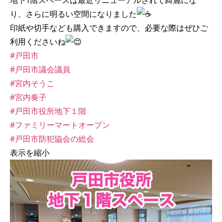
地下1階スペースは最近リニューアルされて綺麗にな
り、さらに明るい空間になりました
印紙や切手なども購入できますので、必要な際はぜひご
利用くださいね
#戸田市
#戸田市議会議員
#宮内そうこ
#宮内奏子
#戸田市役所地下１階
#ファミリーマートオープン
#戸田市防犯協会の総会
表示を縮小