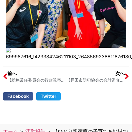
前へ
次へ
【総務常任委員会の行政視察｜埼玉県戸田市議会】 戸田市議会議員 宮内そうこ
【戸田市防犯協会の会計監査のために蕨警察署へ｜埼玉県戸田市】 戸田市議会議員 宮内そうこ
Facebook
Twitter
ホーム
＞
活動報告
＞
【ひとり親家庭の子育てを地域で