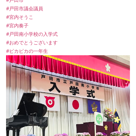
#戸田市
#戸田市議会議員
#宮内そうこ
#宮内奏子
#戸田南小学校の入学式
#おめでとうございます
#ピカピカの一年生