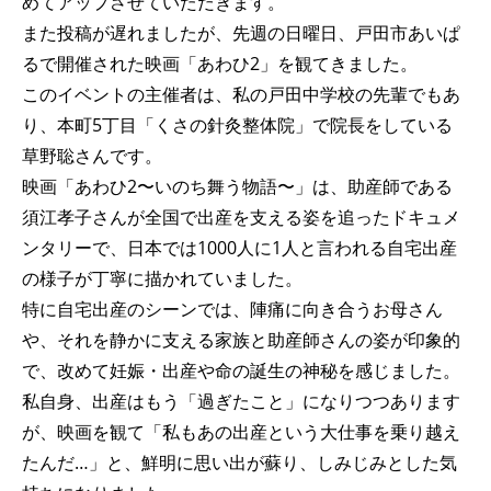
めてアップさせていただきます。
また投稿が遅れましたが、先週の日曜日、戸田市あいぱ
るで開催された映画「あわひ2」を観てきました。
このイベントの主催者は、私の戸田中学校の先輩でもあ
り、本町5丁目「くさの針灸整体院」で院長をしている
草野聡さんです。
映画「あわひ2〜いのち舞う物語〜」は、助産師である
須江孝子さんが全国で出産を支える姿を追ったドキュメ
ンタリーで、日本では1000人に1人と言われる自宅出産
の様子が丁寧に描かれていました。
特に自宅出産のシーンでは、陣痛に向き合うお母さん
や、それを静かに支える家族と助産師さんの姿が印象的
で、改めて妊娠・出産や命の誕生の神秘を感じました。
私自身、出産はもう「過ぎたこと」になりつつあります
が、映画を観て「私もあの出産という大仕事を乗り越え
たんだ…」と、鮮明に思い出が蘇り、しみじみとした気