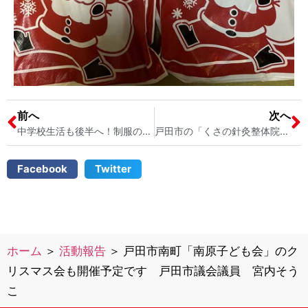
前へ
次へ
中学校生活も後半へ！制服のズボンを買い替えました（戸田市の中学校生活について）戸田中学校の保護者 戸田市議会議員 宮内そうこ
戸田市の「くさの針灸整体院」草野さん主催の映画上映イベント「あわひ2」を観てきました 戸田市議会議員 宮内そうこ
Facebook
Twitter
ホーム
＞
活動報告
＞
戸田市南町「南原子ども会」のク
リスマス会も開催予定です 戸田市議会議員 宮内そう
こ