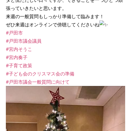
タと慌ただしい日々ですが、できることを一つひとつ頑
張っていきたいと思います。
来週の一般質問もしっかり準備して臨みます！
ぜひ来週はオンラインで傍聴してくださいね
#戸田市
#戸田市議会議員
#宮内そうこ
#宮内奏子
#子育て政策
#子ども会のクリスマス会の準備
#戸田市議会一般質問に向けて