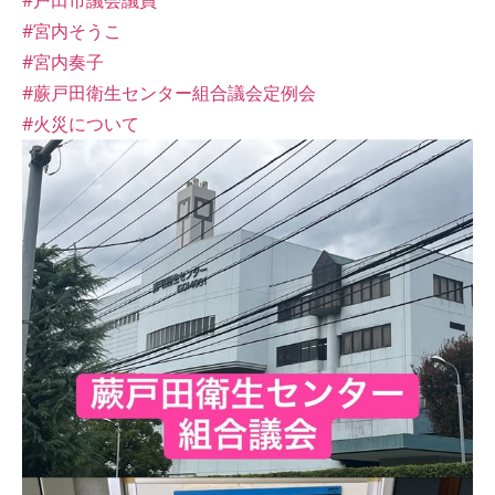
#戸田市議会議員
#宮内そうこ
#宮内奏子
#蕨戸田衛生センター組合議会定例会
#火災について