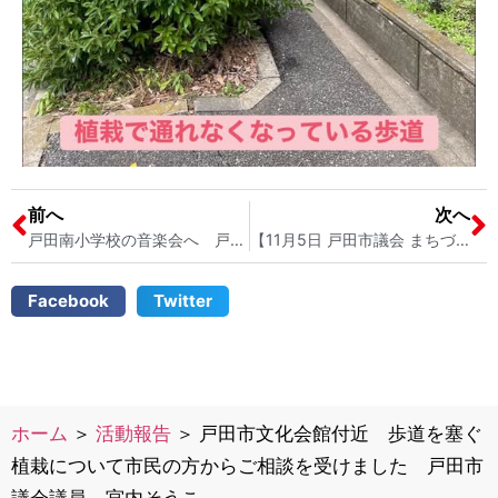
前へ
次へ
戸田南小学校の音楽会へ 戸田市議会議員 宮内そうこ
【11月5日 戸田市議会 まちづくり交通対策特別委員会】（杉並区「グリーンスローモビリティ」を視察しました）戸田市議会議員 宮内そうこ
Facebook
Twitter
ホーム
＞
活動報告
＞
戸田市文化会館付近 歩道を塞ぐ
植栽について市民の方からご相談を受けました 戸田市
議会議員 宮内そうこ