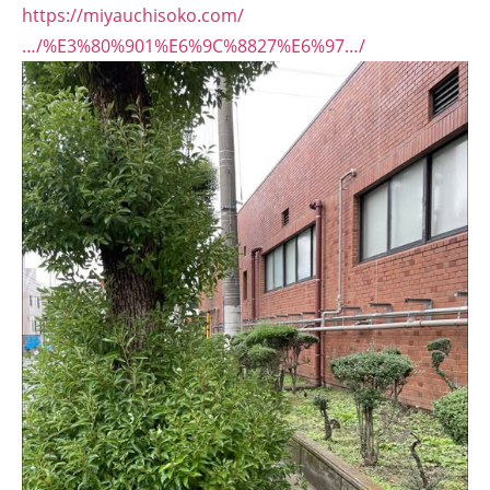
https://miyauchisoko.com/
…/%E3%80%901%E6%9C%8827%E6%97…/