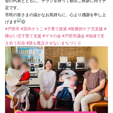
会の代表とともに、チラシを持って順次ご挨拶に伺う予
定です。
市民の皆さまの温かなお気持ちに、心より感謝を申し上
げます
#戸田市
#宮内そうこ
#子育て政策
#医療的ケア児支援
#
障がい児子育て支援
#ママの会
#戸田市議会
#地域で支
え合う社会
#誰も孤立させないまちづくり