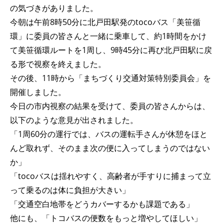
の気づきがありました。
今朝は午前8時50分に北戸田駅発のtocoバス「美笹循
環」に委員の皆さんと一緒に乗車して、約1時間をかけ
て美笹循環ルートを1周し、9時45分に再び北戸田駅に戻
る形で視察を終えました。
その後、11時から「まちづくり交通対策特別委員会」を
開催しました。
今日の市内視察の結果を受けて、委員の皆さんからは、
以下のような意見が出されました。
「1周60分の運行では、バスの運転手さんが休憩をほと
んど取れず、そのまま次の便に入ってしまうのではない
か」
「tocoバスは揺れやすく、高齢者が手すりに捕まって立
って乗るのは体に負担が大きい」
「交通空白地帯をどうカバーするかも課題である」
他にも、「トコバスの便数をもっと増やしてほしい」