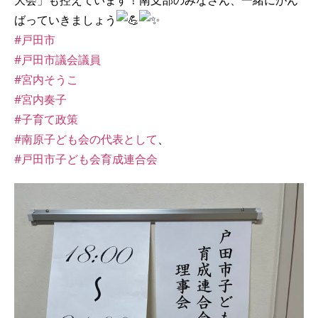
大会」も控えています！南支部のみなさん、一緒にがん
ばっていきましょう
#戸田市
#戸田市議会議員
#宮内そうこ
#宮内奏子
#子育て政策
#南原子ども会の代表として
、
#戸田市子ども会育成連合会