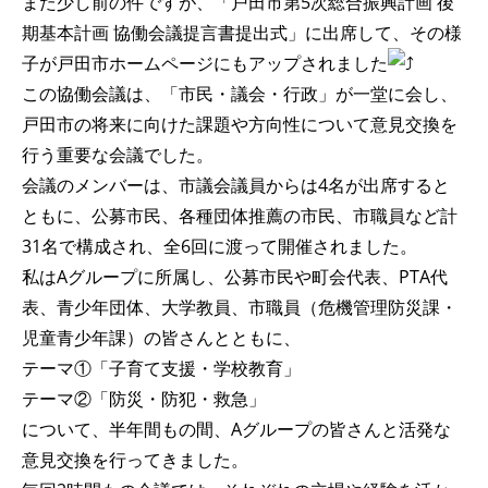
また少し前の件ですが、「戸田市第5次総合振興計画 後
期基本計画 協働会議提言書提出式」に出席して、その様
子が戸田市ホームページにもアップされました
この協働会議は、「市民・議会・行政」が一堂に会し、
戸田市の将来に向けた課題や方向性について意見交換を
行う重要な会議でした。
会議のメンバーは、市議会議員からは4名が出席すると
ともに、公募市民、各種団体推薦の市民、市職員など計
31名で構成され、全6回に渡って開催されました。
私はAグループに所属し、公募市民や町会代表、PTA代
表、青少年団体、大学教員、市職員（危機管理防災課・
児童青少年課）の皆さんとともに、
テーマ①「子育て支援・学校教育」
テーマ②「防災・防犯・救急」
について、半年間もの間、Aグループの皆さんと活発な
意見交換を行ってきました。