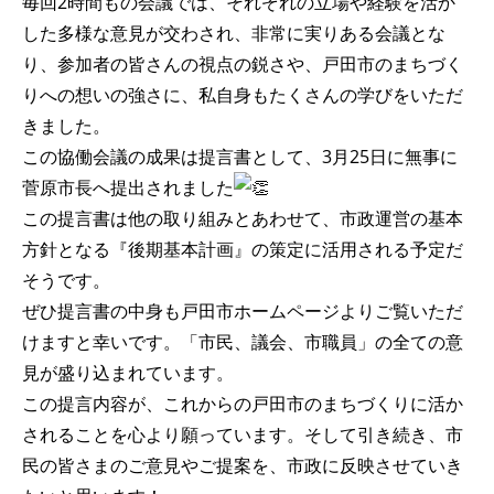
毎回2時間もの会議では、それぞれの立場や経験を活か
した多様な意見が交わされ、非常に実りある会議とな
り、参加者の皆さんの視点の鋭さや、戸田市のまちづく
りへの想いの強さに、私自身もたくさんの学びをいただ
きました。
この協働会議の成果は提言書として、3月25日に無事に
菅原市長へ提出されました
この提言書は他の取り組みとあわせて、市政運営の基本
方針となる『後期基本計画』の策定に活用される予定だ
そうです。
ぜひ提言書の中身も戸田市ホームページよりご覧いただ
けますと幸いです。「市民、議会、市職員」の全ての意
見が盛り込まれています。
この提言内容が、これからの戸田市のまちづくりに活か
されることを心より願っています。そして引き続き、市
民の皆さまのご意見やご提案を、市政に反映させていき