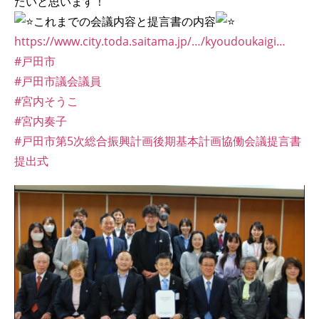
たいと思います！
これまでの会議内容と提言書の内容
https://www.city.toda.saitama.jp/…/kyoudoukaigi…
#戸田市
#戸田市議会議員
#宮内そうこ
#宮内奏子
#戸田市第5次総合振興計画後期基本計画協働会議提言書
提出式