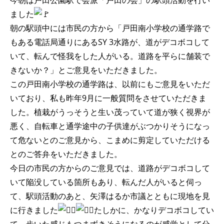
今朝は戸田公園駅で会派「戸田の会」の駅頭活動を行い
ました
朝の駅頭中には市民の方から「戸田南小学校の通学路で
もある電話局通りにあるSY 3水路が、道がデコボコして
いて、転んで怪我をした人がいる。道路を平らに舗装で
きないか？」とご意見をいただきました。
この戸田南小学校の通学路は、以前にもご意見をいただ
いており、私も昨年9月に一般質問をさせていただきま
した。植栽がうっそうと生い茂っていて道が狭く視界が
悪く、自転車と通学途中の子供達がぶつかりそうになっ
て危ないとのご意見から、こまめに剪定していただける
とのご答弁をいただきました。
今日の市民の方からのご意見では、道路がデコボコして
いて陥没している箇所もあり、転んだ人がいると伺っ
て、駅頭活動のあと、矢澤はるか市議とともに現地を見
に行きました
たしかに、かなりデコボコしてい