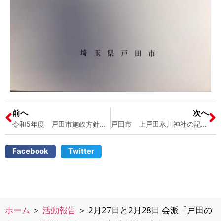
前へ
次へ
令和5年度 戸田市施政方針に関する「戸田の会」の会派ヒアリング 戸田南小学校の授業参観と懇談会 戸田市議会議員 2児の母 宮内そうこ
戸田市 上戸田氷川神社の記念祝賀会 戸田市議会議員 宮内そうこ
Facebook
Twitter
ホーム
＞
活動報告
＞
2月27日と2月28日 会派「戸田の