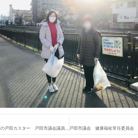
戸田市つつじ幼稚園の音楽会 パティスリーローブの戸田カスター 戸田市議会議員 宮内そうこ